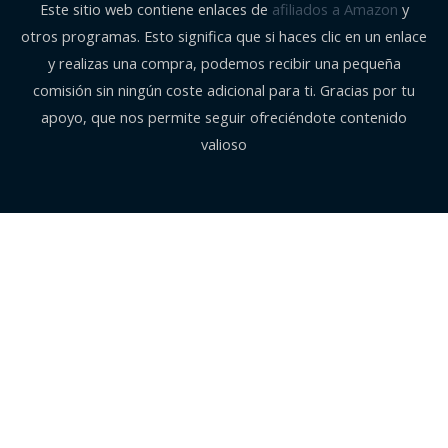
Este sitio web contiene enlaces de
afiliados a Amazon
y
otros programas. Esto significa que si haces clic en un enlace
y realizas una compra, podemos recibir una pequeña
comisión sin ningún coste adicional para ti. Gracias por tu
apoyo, que nos permite seguir ofreciéndote contenido
valioso