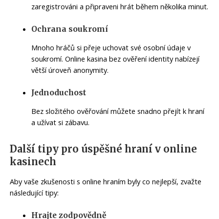
zaregistrováni a připraveni hrát během několika minut.
Ochrana soukromí
Mnoho hráčů si přeje uchovat své osobní údaje v
soukromí. Online kasina bez ověření identity nabízejí
větší úroveň anonymity.
Jednoduchost
Bez složitého ověřování můžete snadno přejít k hraní
a užívat si zábavu.
Další tipy pro úspěšné hraní v online
kasinech
Aby vaše zkušenosti s online hraním byly co nejlepší, zvažte
následující tipy:
Hrajte zodpovědně