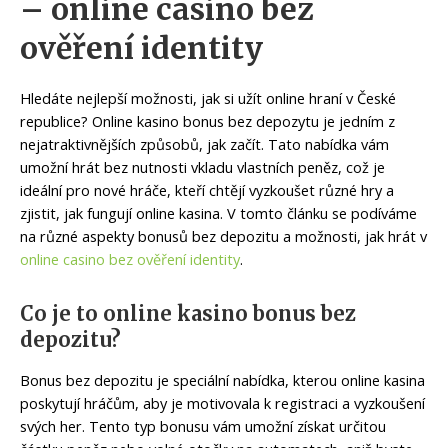
– online casino bez
ověření identity
Hledáte nejlepší možnosti, jak si užít online hraní v České
republice? Online kasino bonus bez depozytu je jedním z
nejatraktivnějších způsobů, jak začít. Tato nabídka vám
umožní hrát bez nutnosti vkladu vlastních peněz, což je
ideální pro nové hráče, kteří chtějí vyzkoušet různé hry a
zjistit, jak fungují online kasina. V tomto článku se podíváme
na různé aspekty bonusů bez depozitu a možnosti, jak hrát v
online casino bez ověření identity
.
Co je to online kasino bonus bez
depozitu?
Bonus bez depozitu je speciální nabídka, kterou online kasina
poskytují hráčům, aby je motivovala k registraci a vyzkoušení
svých her. Tento typ bonusu vám umožní získat určitou