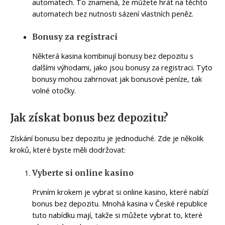
automatech. To znamená, že můžete hrát na těchto
automatech bez nutnosti sázení vlastních peněz.
Bonusy za registraci
Některá kasina kombinují bonusy bez depozitu s
dalšími výhodami, jako jsou bonusy za registraci. Tyto
bonusy mohou zahrnovat jak bonusové peníze, tak
volné otočky.
Jak získat bonus bez depozitu?
Získání bonusu bez depozitu je jednoduché. Zde je několik
kroků, které byste měli dodržovat:
Vyberte si online kasino
Prvním krokem je vybrat si online kasino, které nabízí
bonus bez depozitu. Mnohá kasina v České republice
tuto nabídku mají, takže si můžete vybrat to, které