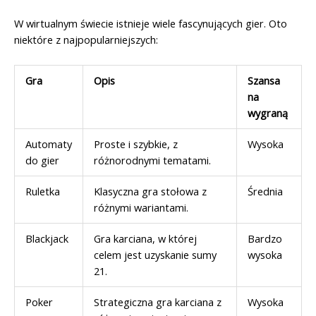
W wirtualnym świecie istnieje wiele fascynujących gier. Oto
niektóre z najpopularniejszych:
Gra
Opis
Szansa
na
wygraną
Automaty
Proste i szybkie, z
Wysoka
do gier
różnorodnymi tematami.
Ruletka
Klasyczna gra stołowa z
Średnia
różnymi wariantami.
Blackjack
Gra karciana, w której
Bardzo
celem jest uzyskanie sumy
wysoka
21.
Poker
Strategiczna gra karciana z
Wysoka