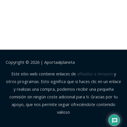
Copyright © 2026 |
Aportaalplaneta
Este sitio web contiene enlaces de
afiliados a Amazon
y
otros programas. Esto significa que si haces clic en un enlace
y realizas una compra, podemos recibir una pequeña
comisión sin ningún coste adicional para ti. Gracias por tu
apoyo, que nos permite seguir ofreciéndote contenido
valioso