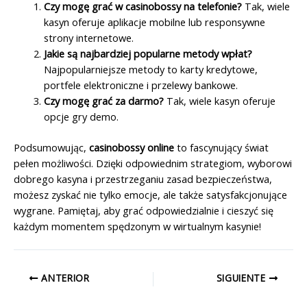
Czy mogę grać w casinobossy na telefonie?
Tak, wiele
kasyn oferuje aplikacje mobilne lub responsywne
strony internetowe.
Jakie są najbardziej popularne metody wpłat?
Najpopularniejsze metody to karty kredytowe,
portfele elektroniczne i przelewy bankowe.
Czy mogę grać za darmo?
Tak, wiele kasyn oferuje
opcje gry demo.
Podsumowując,
casinobossy online
to fascynujący świat
pełen możliwości. Dzięki odpowiednim strategiom, wyborowi
dobrego kasyna i przestrzeganiu zasad bezpieczeństwa,
możesz zyskać nie tylko emocje, ale także satysfakcjonujące
wygrane. Pamiętaj, aby grać odpowiedzialnie i cieszyć się
każdym momentem spędzonym w wirtualnym kasynie!
ANTERIOR
SIGUIENTE