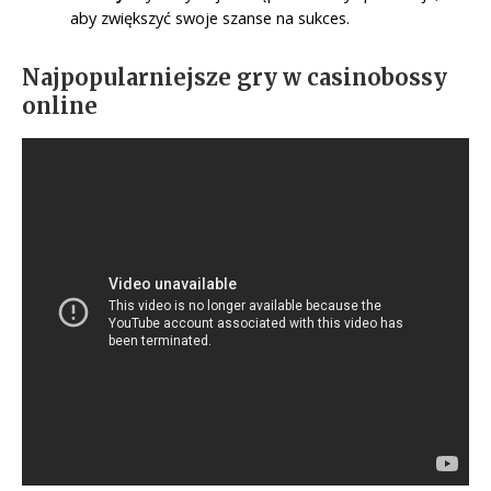
aby zwiększyć swoje szanse na sukces.
Najpopularniejsze gry w casinobossy
online