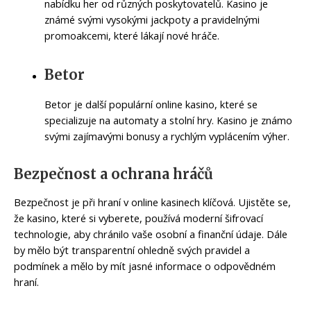
nabídku her od různých poskytovatelů. Kasino je
známé svými vysokými jackpoty a pravidelnými
promoakcemi, které lákají nové hráče.
Betor
Betor je další populární online kasino, které se
specializuje na automaty a stolní hry. Kasino je známo
svými zajímavými bonusy a rychlým vyplácením výher.
Bezpečnost a ochrana hráčů
Bezpečnost je při hraní v online kasinech klíčová. Ujistěte se,
že kasino, které si vyberete, používá moderní šifrovací
technologie, aby chránilo vaše osobní a finanční údaje. Dále
by mělo být transparentní ohledně svých pravidel a
podmínek a mělo by mít jasné informace o odpovědném
hraní.