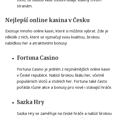
stranám.
Nejlepší online kasina v Česku
Existuje mnoho online kasin, které si můžete vybrat. Zde je
několik z nich, které se vyznačují svou kvalitou, širokou
nabídkou her a atraktivními bonusy:
Fortuna Casino
Fortuna Casino je jedním z nejznámějších online kasin
v České republice. Nabízí širokou škálu her, včetně
populárních slotů a stolních her. Fortuna také často
pořádá různé akce a bonusy pro nové i stávající hráče.
Sazka Hry
Sazka Hry se zaměřuje na české hráče a nabízí širokou