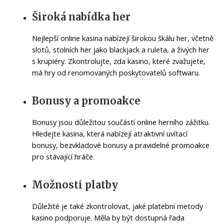
Široká nabídka her
Nejlepší online kasina nabízejí širokou škálu her, včetně
slotů, stolních her jako blackjack a ruleta, a živých her
s krupiéry. Zkontrolujte, zda kasino, které zvažujete,
má hry od renomovaných poskytovatelů softwaru.
Bonusy a promoakce
Bonusy jsou důležitou součástí online herního zážitku.
Hledejte kasina, která nabízejí atraktivní uvítací
bonusy, bezvkladové bonusy a pravidelné promoakce
pro stávající hráče.
Možnosti platby
Důležité je také zkontrolovat, jaké platební metody
kasino podporuje. Měla by být dostupná řada