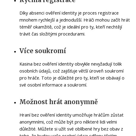
Díky absenci ověření identity je proces registrace
mnohem rychlejší a jednodušší. Hráči mohou začít hrát
téměř okamžitě, což je ideální pro ty, kteří nechtějí
trávit čas složitými procedurami.
Více soukromí
Kasina bez ověření identity obvykle nevyžadují tolik
osobních údajů, což zajišťuje větší úroveň soukromí
pro hráče. Toto je důležité pro ty, kteří se obávají o
své osobní informace a soukromí.
Možnost hrát anonymně
Hraní bez ověření identity umožňuje hráčům zůstat
anonymními, což může být pro některé lidi velmi
důležité. Můžete si užít své oblíbené hry bez obav z
toho, že budou vaše osobní údaje sdíleny třetím