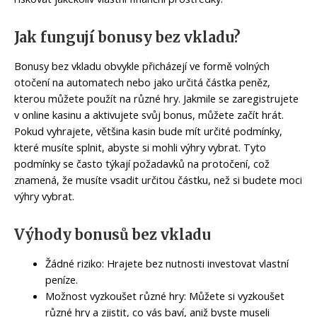
Jak fungují bonusy bez vkladu?
Bonusy bez vkladu obvykle přicházejí ve formě volných
otočení na automatech nebo jako určitá částka peněz,
kterou můžete použít na různé hry. Jakmile se zaregistrujete
v online kasinu a aktivujete svůj bonus, můžete začít hrát.
Pokud vyhrajete, většina kasin bude mít určité podmínky,
které musíte splnit, abyste si mohli výhry vybrat. Tyto
podmínky se často týkají požadavků na protočení, což
znamená, že musíte vsadit určitou částku, než si budete moci
výhry vybrat.
Výhody bonusů bez vkladu
Žádné riziko: Hrajete bez nutnosti investovat vlastní
peníze.
Možnost vyzkoušet různé hry: Můžete si vyzkoušet
různé hry a zjistit, co vás baví, aniž byste museli