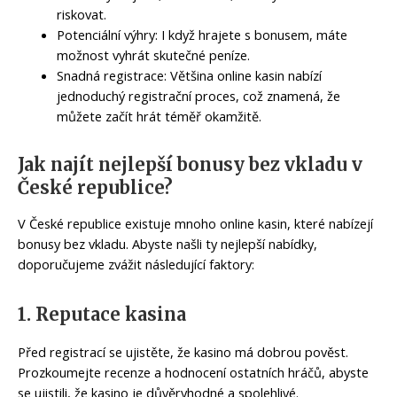
riskovat.
Potenciální výhry: I když hrajete s bonusem, máte
možnost vyhrát skutečné peníze.
Snadná registrace: Většina online kasin nabízí
jednoduchý registrační proces, což znamená, že
můžete začít hrát téměř okamžitě.
Jak najít nejlepší bonusy bez vkladu v
České republice?
V České republice existuje mnoho online kasin, které nabízejí
bonusy bez vkladu. Abyste našli ty nejlepší nabídky,
doporučujeme zvážit následující faktory:
1. Reputace kasina
Před registrací se ujistěte, že kasino má dobrou pověst.
Prozkoumejte recenze a hodnocení ostatních hráčů, abyste
se ujistili, že kasino je důvěryhodné a spolehlivé.