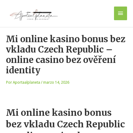
Ir
Men
al
contenido
princ
Mi online kasino bonus bez
vkladu Czech Republic –
online casino bez ověření
identity
Por
Aportaalplaneta
/
marzo 14, 2026
Mi online kasino bonus
bez vkladu Czech Republic