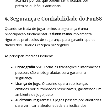
acumule pontos que podem ser trocados por
prêmios ou bônus adicionais.
4. Segurança e Confiabilidade do Fun88
Quando se trata de jogar online, a segurança é uma
preocupação fundamental. O
fun88 casino
implementa
rigorosos protocolos de segurança para garantir que os
dados dos usuários estejam protegidos.
As principais medidas incluem:
Criptografia SSL:
Todas as transações e informações
pessoais são criptografadas para garantir a
segurança.
Licença de Jogo:
O cassino opera sob licenças
emitidas por autoridades respeitáveis, garantindo um
ambiente de jogo justo.
Auditorias Regulares:
Os jogos passam por auditorias
para verificar a aleatoriedade e a justiça dos