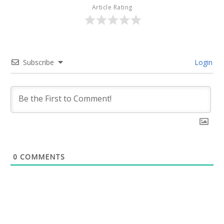
Article Rating
Subscribe
Login
0
COMMENTS