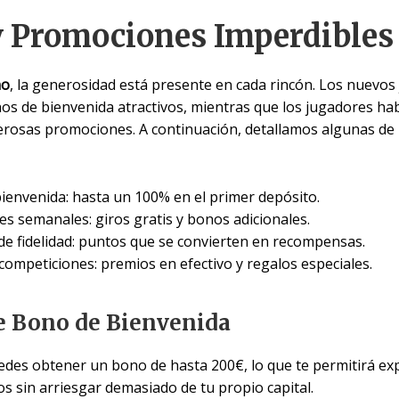
 Promociones Imperdibles
no
, la generosidad está presente en cada rincón. Los nuevo
nos de bienvenida atractivos, mientras que los jugadores ha
erosas promociones. A continuación, detallamos algunas de 
ienvenida: hasta un 100% en el primer depósito.
s semanales: giros gratis y bonos adicionales.
e fidelidad: puntos que se convierten en recompensas.
competiciones: premios en efectivo y regalos especiales.
e Bono de Bienvenida
uedes obtener un bono de hasta 200€, lo que te permitirá exp
os sin arriesgar demasiado de tu propio capital.