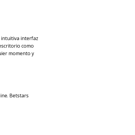
intuitiva interfaz
escritorio como
quier momento y
line. Betstars