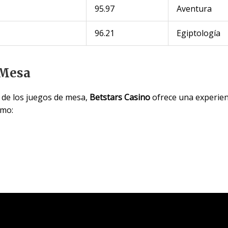
95.97
Aventura
96.21
Egiptología
 Mesa
 de los juegos de mesa,
Betstars Casino
ofrece una experien
omo: