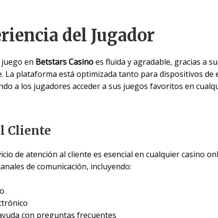
riencia del Jugador
e juego en
Betstars Casino
es fluida y agradable, gracias a su 
. La plataforma está optimizada tanto para dispositivos de 
ndo a los jugadores acceder a sus juegos favoritos en cual
l Cliente
cio de atención al cliente es esencial en cualquier casino on
canales de comunicación, incluyendo:
vo
ctrónico
ayuda con preguntas frecuentes