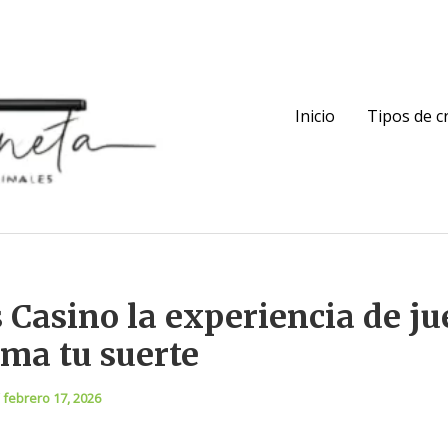
Inicio
Tipos de 
 Casino la experiencia de j
rma tu suerte
/
febrero 17, 2026