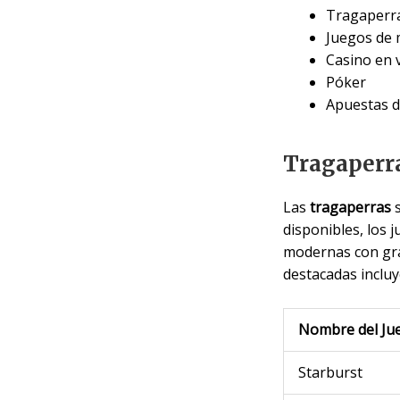
Tragaperr
Juegos de
Casino en 
Póker
Apuestas d
Tragaperr
Las
tragaperras
s
disponibles, los 
modernas con grá
destacadas incluy
Nombre del Ju
Starburst