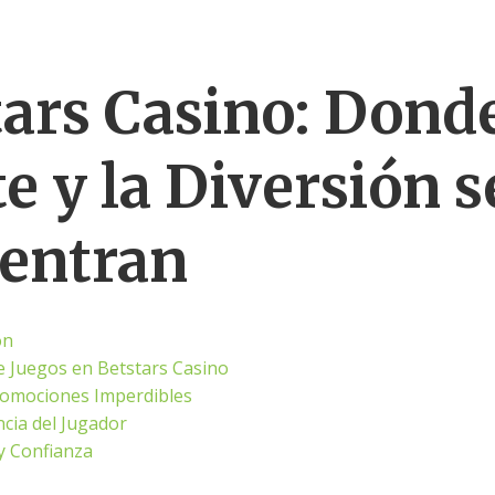
ars Casino: Donde
e y la Diversión s
entran
ón
e Juegos en Betstars Casino
omociones Imperdibles
ncia del Jugador
y Confianza