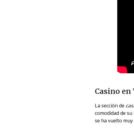
Casino en 
La sección de
cas
comodidad de su 
se ha vuelto muy 