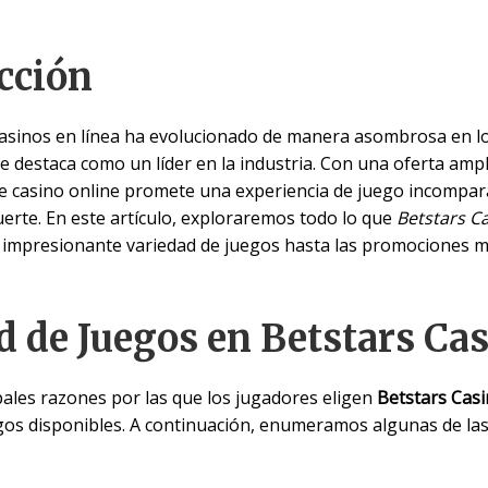
cción
casinos en línea ha evolucionado de manera asombrosa en lo
e destaca como un líder en la industria. Con una oferta ampl
e casino online promete una experiencia de juego incompa
erte. En este artículo, exploraremos todo lo que
Betstars C
 impresionante variedad de juegos hasta las promociones má
d de Juegos en Betstars Ca
pales razones por las que los jugadores eligen
Betstars Cas
egos disponibles. A continuación, enumeramos algunas de la