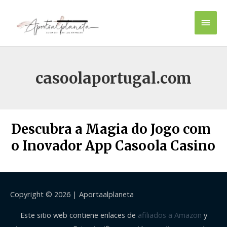
Ir
Men
al
contenido
princ
casoolaportugal.com
Descubra a Magia do Jogo com
o Inovador App Casoola Casino
Copyright © 2026 |
Aportaalplaneta
Este sitio web contiene enlaces de
afiliados a Amazon
y