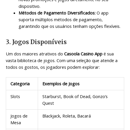
dispositivo.
Métodos de Pagamento Diversificados:
O app
suporta múltiplos métodos de pagamento,
garantindo que os usuários tenham opções flexíveis.
3. Jogos Disponíveis
Um dos maiores atrativos do
Casoola Casino App
é sua
vasta biblioteca de jogos. Com uma seleção que atende a
todos os gostos, os jogadores podem explorar:
Categoria
Exemplos de Jogos
Slots
Starburst, Book of Dead, Gonzo’s
Quest
Jogos de
Blackjack, Roleta, Bacará
Mesa