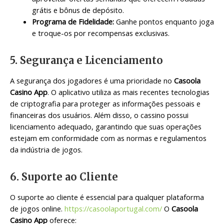
grátis e bônus de depósito.
Programa de Fidelidade:
Ganhe pontos enquanto joga
e troque-os por recompensas exclusivas.
5. Segurança e Licenciamento
A segurança dos jogadores é uma prioridade no
Casoola
Casino App
. O aplicativo utiliza as mais recentes tecnologias
de criptografia para proteger as informações pessoais e
financeiras dos usuários. Além disso, o cassino possui
licenciamento adequado, garantindo que suas operações
estejam em conformidade com as normas e regulamentos
da indústria de jogos.
6. Suporte ao Cliente
O suporte ao cliente é essencial para qualquer plataforma
de jogos online.
https://casoolaportugal.com/
O
Casoola
Casino App
oferece: