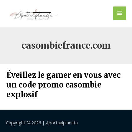
Ir
Men
al
contenido
princ
casombiefrance.com
Éveillez le gamer en vous avec
un code promo casombie
explosif
Copyright © 2026 |
Aportaalplaneta