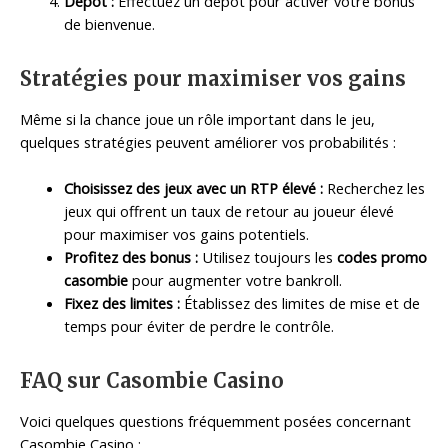
Dépôt :
Effectuez un dépôt pour activer votre bonus
de bienvenue.
Stratégies pour maximiser vos gains
Même si la chance joue un rôle important dans le jeu,
quelques stratégies peuvent améliorer vos probabilités :
Choisissez des jeux avec un RTP élevé :
Recherchez les
jeux qui offrent un taux de retour au joueur élevé
pour maximiser vos gains potentiels.
Profitez des bonus :
Utilisez toujours les
codes promo
casombie
pour augmenter votre bankroll.
Fixez des limites :
Établissez des limites de mise et de
temps pour éviter de perdre le contrôle.
FAQ sur Casombie Casino
Voici quelques questions fréquemment posées concernant
Casombie Casino :