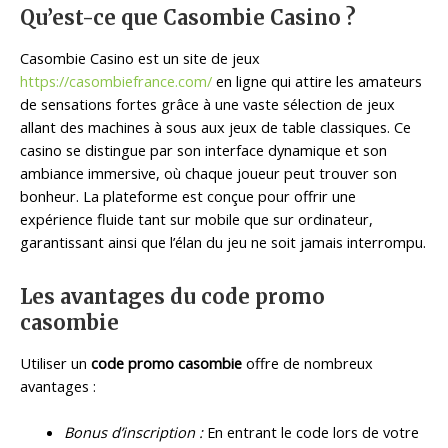
Qu’est-ce que Casombie Casino ?
Casombie Casino est un site de jeux
https://casombiefrance.com/
en ligne qui attire les amateurs
de sensations fortes grâce à une vaste sélection de jeux
allant des machines à sous aux jeux de table classiques. Ce
casino se distingue par son interface dynamique et son
ambiance immersive, où chaque joueur peut trouver son
bonheur. La plateforme est conçue pour offrir une
expérience fluide tant sur mobile que sur ordinateur,
garantissant ainsi que l’élan du jeu ne soit jamais interrompu.
Les avantages du code promo
casombie
Utiliser un
code promo casombie
offre de nombreux
avantages :
Bonus d’inscription :
En entrant le code lors de votre