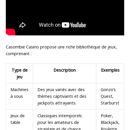
Casombie Casino propose une riche bibliothèque de jeux,
comprenant :
Type de
Description
Exemples
jeu
Machines
Des jeux variés avec des
Gonzo’s
à sous
thèmes captivants et des
Quest,
jackpots attrayants.
Starburst
Jeux de
Classiques intemporels
Poker,
table
pour les amateurs de
Blackjack,
stratégie et de chance.
Roulette