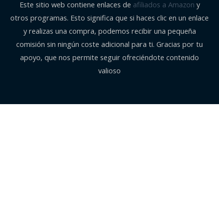
Este sitio web contiene enlaces de
afiliados a Amazon
y
otros programas. Esto significa que si haces clic en un enlace
y realizas una compra, podemos recibir una pequeña
comisión sin ningún coste adicional para ti. Gracias por tu
apoyo, que nos permite seguir ofreciéndote contenido
valioso