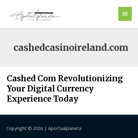
Ir
Men
al
contenido
princ
cashedcasinoireland.com
Cashed Com Revolutionizing
Your Digital Currency
Experience Today
Copyright © 2026 |
Aportaalplaneta