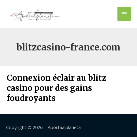
Ir
Men
al
contenido
princ
blitzcasino-france.com
Connexion éclair au blitz
casino pour des gains
foudroyants
Copyright © 2026 |
Aportaalplaneta