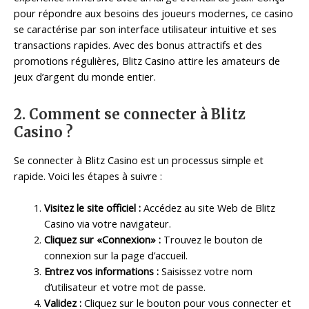
pour répondre aux besoins des joueurs modernes, ce casino
se caractérise par son interface utilisateur intuitive et ses
transactions rapides. Avec des bonus attractifs et des
promotions régulières, Blitz Casino attire les amateurs de
jeux d’argent du monde entier.
2. Comment se connecter à Blitz
Casino ?
Se connecter à Blitz Casino est un processus simple et
rapide. Voici les étapes à suivre :
Visitez le site officiel :
Accédez au site Web de Blitz
Casino via votre navigateur.
Cliquez sur «Connexion» :
Trouvez le bouton de
connexion sur la page d’accueil.
Entrez vos informations :
Saisissez votre nom
d’utilisateur et votre mot de passe.
Validez :
Cliquez sur le bouton pour vous connecter et