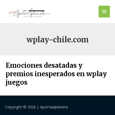
Ir
Men
al
contenido
princ
wplay-chile.com
Emociones desatadas y
premios inesperados en wplay
juegos
Copyright © 2026 |
Aportaalplaneta