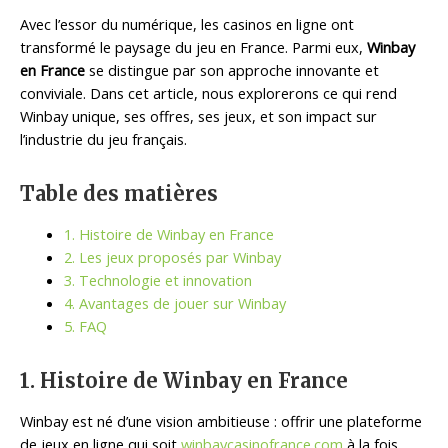
Avec l’essor du numérique, les casinos en ligne ont
transformé le paysage du jeu en France. Parmi eux,
Winbay
en France
se distingue par son approche innovante et
conviviale. Dans cet article, nous explorerons ce qui rend
Winbay unique, ses offres, ses jeux, et son impact sur
l’industrie du jeu français.
Table des matières
1. Histoire de Winbay en France
2. Les jeux proposés par Winbay
3. Technologie et innovation
4. Avantages de jouer sur Winbay
5. FAQ
1. Histoire de Winbay en France
Winbay est né d’une vision ambitieuse : offrir une plateforme
de jeux en ligne qui soit
winbaycasinofrance.com
à la fois