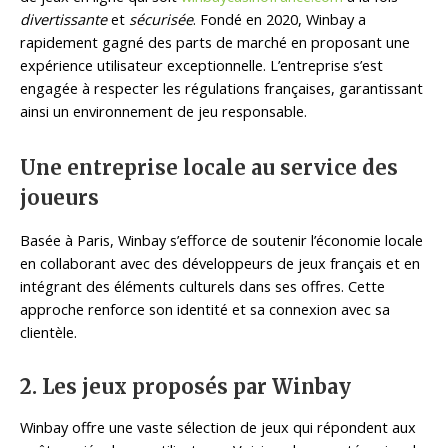
divertissante
et
sécurisée
. Fondé en 2020, Winbay a
rapidement gagné des parts de marché en proposant une
expérience utilisateur exceptionnelle. L’entreprise s’est
engagée à respecter les régulations françaises, garantissant
ainsi un environnement de jeu responsable.
Une entreprise locale au service des
joueurs
Basée à Paris, Winbay s’efforce de soutenir l’économie locale
en collaborant avec des développeurs de jeux français et en
intégrant des éléments culturels dans ses offres. Cette
approche renforce son identité et sa connexion avec sa
clientèle.
2. Les jeux proposés par Winbay
Winbay offre une vaste sélection de jeux qui répondent aux