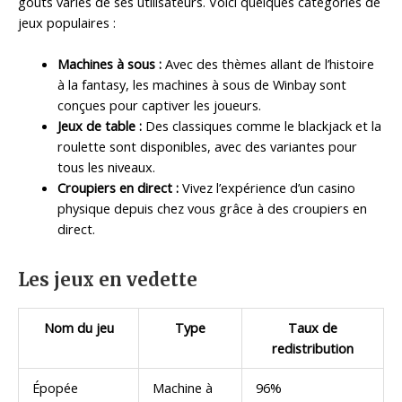
goûts variés de ses utilisateurs. Voici quelques catégories de
jeux populaires :
Machines à sous :
Avec des thèmes allant de l’histoire
à la fantasy, les machines à sous de Winbay sont
conçues pour captiver les joueurs.
Jeux de table :
Des classiques comme le blackjack et la
roulette sont disponibles, avec des variantes pour
tous les niveaux.
Croupiers en direct :
Vivez l’expérience d’un casino
physique depuis chez vous grâce à des croupiers en
direct.
Les jeux en vedette
Nom du jeu
Type
Taux de
redistribution
Épopée
Machine à
96%