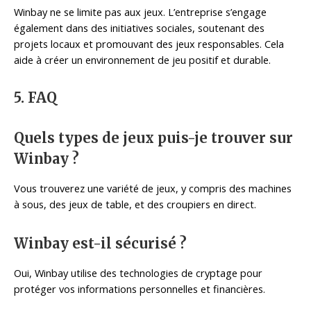
Winbay ne se limite pas aux jeux. L’entreprise s’engage
également dans des initiatives sociales, soutenant des
projets locaux et promouvant des jeux responsables. Cela
aide à créer un environnement de jeu positif et durable.
5. FAQ
Quels types de jeux puis-je trouver sur
Winbay ?
Vous trouverez une variété de jeux, y compris des machines
à sous, des jeux de table, et des croupiers en direct.
Winbay est-il sécurisé ?
Oui, Winbay utilise des technologies de cryptage pour
protéger vos informations personnelles et financières.