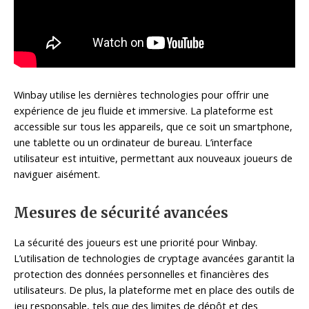
Winbay utilise les dernières technologies pour offrir une
expérience de jeu fluide et immersive. La plateforme est
accessible sur tous les appareils, que ce soit un smartphone,
une tablette ou un ordinateur de bureau. L’interface
utilisateur est intuitive, permettant aux nouveaux joueurs de
naviguer aisément.
Mesures de sécurité avancées
La sécurité des joueurs est une priorité pour Winbay.
L’utilisation de technologies de cryptage avancées garantit la
protection des données personnelles et financières des
utilisateurs. De plus, la plateforme met en place des outils de
jeu responsable, tels que des limites de dépôt et des