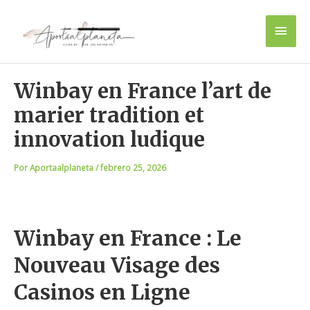
Ir
Men
al
contenido
princ
Winbay en France l’art de
marier tradition et
innovation ludique
Por
Aportaalplaneta
/
febrero 25, 2026
Winbay en France : Le
Nouveau Visage des
Casinos en Ligne