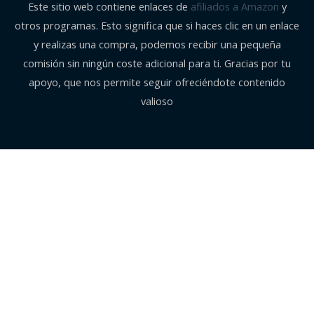
Este sitio web contiene enlaces de
afiliados a Amazon
y
otros programas. Esto significa que si haces clic en un enlace
y realizas una compra, podemos recibir una pequeña
comisión sin ningún coste adicional para ti. Gracias por tu
apoyo, que nos permite seguir ofreciéndote contenido
valioso