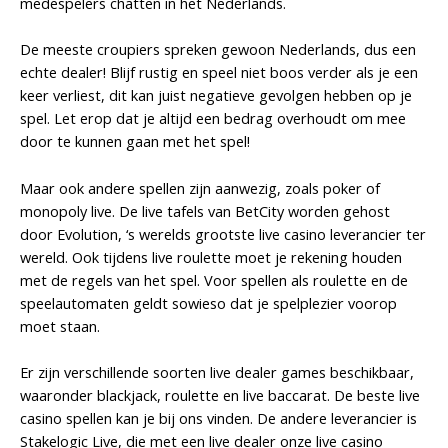
medespelers chatten in het Nederlands.
De meeste croupiers spreken gewoon Nederlands, dus een
echte dealer! Blijf rustig en speel niet boos verder als je een
keer verliest, dit kan juist negatieve gevolgen hebben op je
spel. Let erop dat je altijd een bedrag overhoudt om mee
door te kunnen gaan met het spel!
Maar ook andere spellen zijn aanwezig, zoals poker of
monopoly live. De live tafels van BetCity worden gehost
door Evolution, ‘s werelds grootste live casino leverancier ter
wereld. Ook tijdens live roulette moet je rekening houden
met de regels van het spel. Voor spellen als roulette en de
speelautomaten geldt sowieso dat je spelplezier voorop
moet staan.
Er zijn verschillende soorten live dealer games beschikbaar,
waaronder blackjack, roulette en live baccarat. De beste live
casino spellen kan je bij ons vinden. De andere leverancier is
Stakelogic Live, die met een live dealer onze live casino