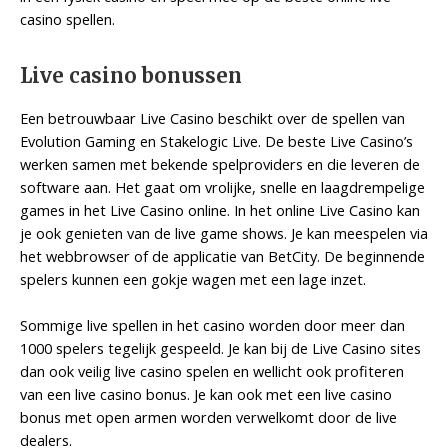
casino spellen.
Live casino bonussen
Een betrouwbaar Live Casino beschikt over de spellen van
Evolution Gaming en Stakelogic Live. De beste Live Casino’s
werken samen met bekende spelproviders en die leveren de
software aan. Het gaat om vrolijke, snelle en laagdrempelige
games in het Live Casino online. In het online Live Casino kan
je ook genieten van de live game shows. Je kan meespelen via
het webbrowser of de applicatie van BetCity. De beginnende
spelers kunnen een gokje wagen met een lage inzet.
Sommige live spellen in het casino worden door meer dan
1000 spelers tegelijk gespeeld. Je kan bij de Live Casino sites
dan ook veilig live casino spelen en wellicht ook profiteren
van een live casino bonus. Je kan ook met een live casino
bonus met open armen worden verwelkomt door de live
dealers.