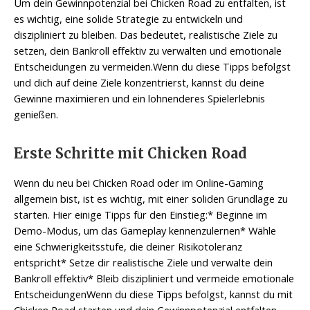
Um dein Gewinnpotenzial bei Chicken Road zu entfalten, ist
es wichtig, eine solide Strategie zu entwickeln und
diszipliniert zu bleiben. Das bedeutet, realistische Ziele zu
setzen, dein Bankroll effektiv zu verwalten und emotionale
Entscheidungen zu vermeiden.Wenn du diese Tipps befolgst
und dich auf deine Ziele konzentrierst, kannst du deine
Gewinne maximieren und ein lohnenderes Spielerlebnis
genießen.
Erste Schritte mit Chicken Road
Wenn du neu bei Chicken Road oder im Online-Gaming
allgemein bist, ist es wichtig, mit einer soliden Grundlage zu
starten. Hier einige Tipps für den Einstieg:* Beginne im
Demo-Modus, um das Gameplay kennenzulernen* Wähle
eine Schwierigkeitsstufe, die deiner Risikotoleranz
entspricht* Setze dir realistische Ziele und verwalte dein
Bankroll effektiv* Bleib diszipliniert und vermeide emotionale
EntscheidungenWenn du diese Tipps befolgst, kannst du mit
Chicken Road starten und dein Gewinnpotenzial entfalten.