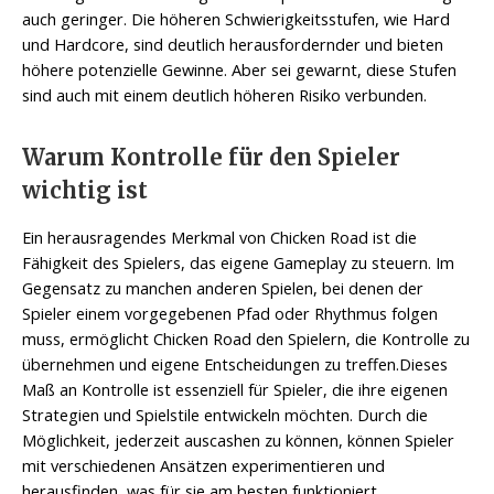
auch geringer. Die höheren Schwierigkeitsstufen, wie Hard
und Hardcore, sind deutlich herausfordernder und bieten
höhere potenzielle Gewinne. Aber sei gewarnt, diese Stufen
sind auch mit einem deutlich höheren Risiko verbunden.
Warum Kontrolle für den Spieler
wichtig ist
Ein herausragendes Merkmal von Chicken Road ist die
Fähigkeit des Spielers, das eigene Gameplay zu steuern. Im
Gegensatz zu manchen anderen Spielen, bei denen der
Spieler einem vorgegebenen Pfad oder Rhythmus folgen
muss, ermöglicht Chicken Road den Spielern, die Kontrolle zu
übernehmen und eigene Entscheidungen zu treffen.Dieses
Maß an Kontrolle ist essenziell für Spieler, die ihre eigenen
Strategien und Spielstile entwickeln möchten. Durch die
Möglichkeit, jederzeit auscashen zu können, können Spieler
mit verschiedenen Ansätzen experimentieren und
herausfinden, was für sie am besten funktioniert.