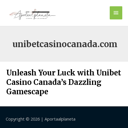
Ir
Men
al
contenido
princ
unibetcasinocanada.com
Unleash Your Luck with Unibet
Casino Canada’s Dazzling
Gamescape
Copyright © 2026 |
Aportaalplaneta