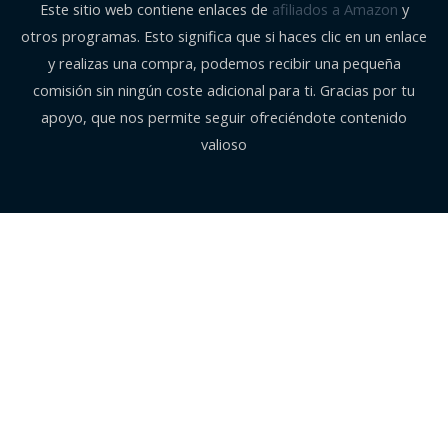
Este sitio web contiene enlaces de
afiliados a Amazon
y
otros programas. Esto significa que si haces clic en un enlace
y realizas una compra, podemos recibir una pequeña
comisión sin ningún coste adicional para ti. Gracias por tu
apoyo, que nos permite seguir ofreciéndote contenido
valioso