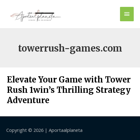
Ir
Men
al
contenido
princ
towerrush-games.com
Elevate Your Game with Tower
Rush 1win’s Thrilling Strategy
Adventure
Copyright © 2026 |
Aportaalplaneta