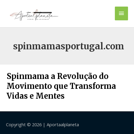
Ir
Men
al
contenido
princ
spinmamasportugal.com
Spinmama a Revolução do
Movimento que Transforma
Vidas e Mentes
Copyright © 2026 |
Aportaalplaneta