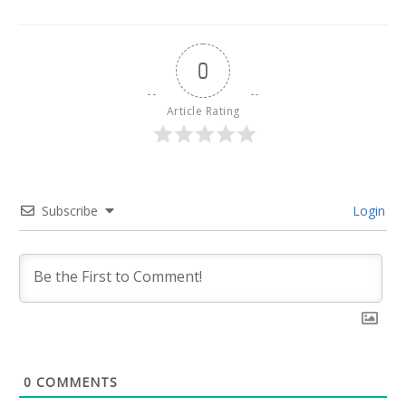
0
Article Rating
Subscribe
Login
0
COMMENTS