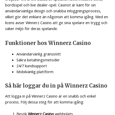
bordsspel och live dealer-spel. Casinot är känt för sin
användarvänliga design och snabba inloggningsprocess,
vilket gör det enklare än någonsin att komma igång. Med en
licens avser Winnerz Casino att ge sina spelare en trygg och
säker miljö för deras spelande.
Funktioner hos Winnerz Casino
Användarvänlig gränssnitt
Säkra betalningsmetoder
24/7 kundsupport
Mobilvänlig plattform
Så här loggar du in på Winnerz Casino
Att logga in på Winnerz Casino är en snabb och enkel
process. Följ dessa steg för att komma igång:
Besök
Winnerz Casino
webbplats.