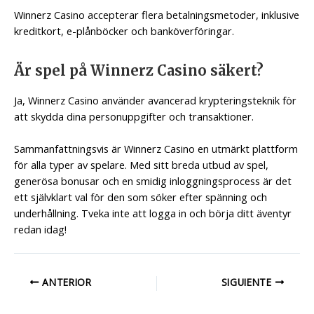
Winnerz Casino accepterar flera betalningsmetoder, inklusive
kreditkort, e-plånböcker och banköverföringar.
Är spel på Winnerz Casino säkert?
Ja, Winnerz Casino använder avancerad krypteringsteknik för
att skydda dina personuppgifter och transaktioner.
Sammanfattningsvis är Winnerz Casino en utmärkt plattform
för alla typer av spelare. Med sitt breda utbud av spel,
generösa bonusar och en smidig inloggningsprocess är det
ett självklart val för den som söker efter spänning och
underhållning. Tveka inte att logga in och börja ditt äventyr
redan idag!
ANTERIOR
SIGUIENTE