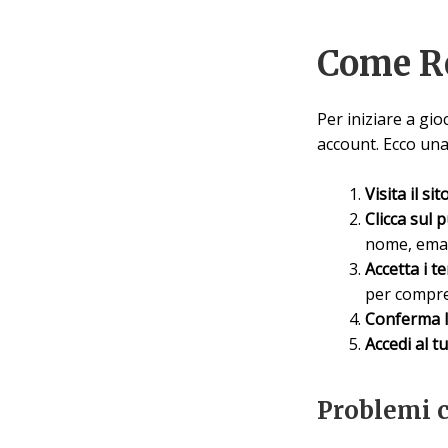
Come Re
Per iniziare a gio
account. Ecco un
Visita il s
Clicca sul 
nome, emai
Accetta i te
per compre
Conferma l
Accedi al t
Problemi c