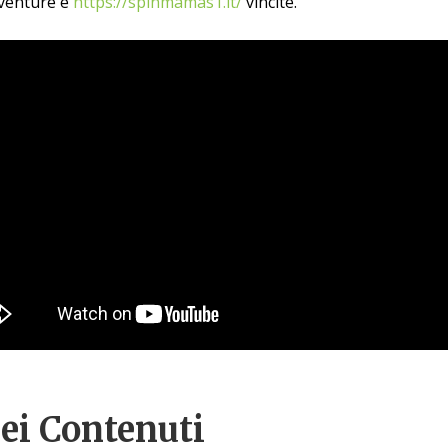
venture e
https://spinmamas1.it/
vincite.
dei Contenuti