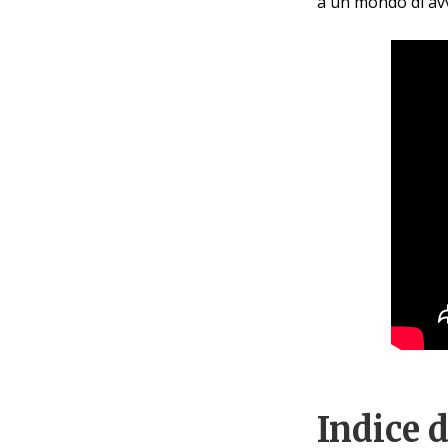
a un mondo di av
Indice 