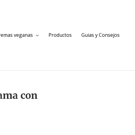
cremas veganas
Productos
Guias y Consejos
Mama con