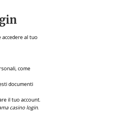
ogin
e accedere al tuo
rsonali, come
esti documenti
re il tuo account.
ma casino login
.