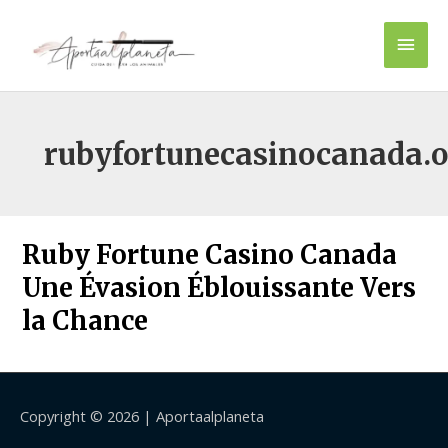
Ir
Men
al
contenido
princ
rubyfortunecasinocanada.
Ruby Fortune Casino Canada
Une Évasion Éblouissante Vers
la Chance
Copyright © 2026 |
Aportaalplaneta