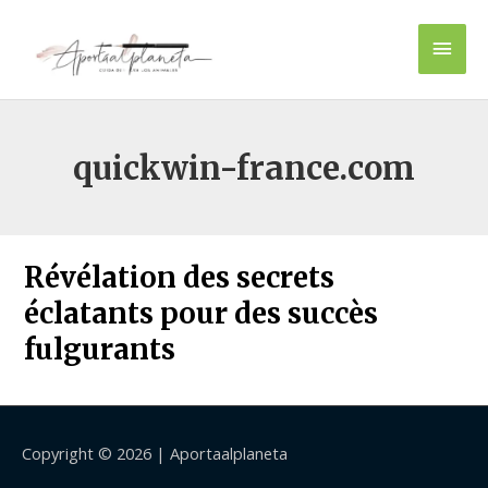
Ir
Men
al
contenido
princ
quickwin-france.com
Révélation des secrets
éclatants pour des succès
fulgurants
Copyright © 2026 |
Aportaalplaneta