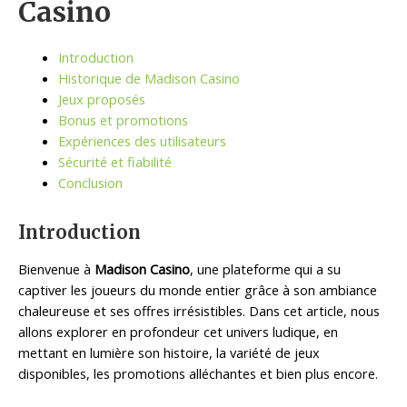
Casino
Introduction
Historique de Madison Casino
Jeux proposés
Bonus et promotions
Expériences des utilisateurs
Sécurité et fiabilité
Conclusion
Introduction
Bienvenue à
Madison Casino
, une plateforme qui a su
captiver les joueurs du monde entier grâce à son ambiance
chaleureuse et ses offres irrésistibles. Dans cet article, nous
allons explorer en profondeur cet univers ludique, en
mettant en lumière son histoire, la variété de jeux
disponibles, les promotions alléchantes et bien plus encore.