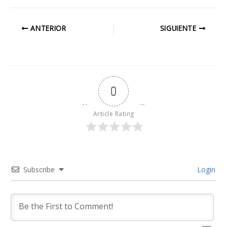
ANTERIOR
SIGUIENTE
0
Article Rating
Subscribe
Login