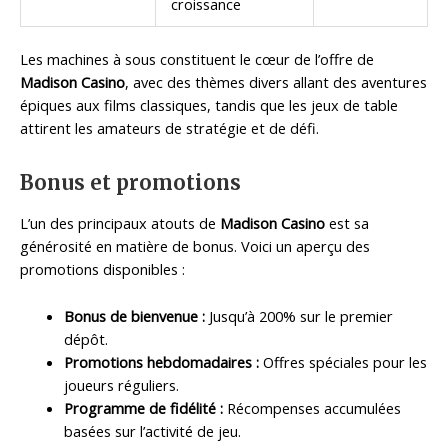
croissance
Les machines à sous constituent le cœur de l’offre de
Madison Casino
, avec des thèmes divers allant des aventures
épiques aux films classiques, tandis que les jeux de table
attirent les amateurs de stratégie et de défi.
Bonus et promotions
L’un des principaux atouts de
Madison Casino
est sa
générosité en matière de bonus. Voici un aperçu des
promotions disponibles :
Bonus de bienvenue :
Jusqu’à 200% sur le premier
dépôt.
Promotions hebdomadaires :
Offres spéciales pour les
joueurs réguliers.
Programme de fidélité :
Récompenses accumulées
basées sur l’activité de jeu.