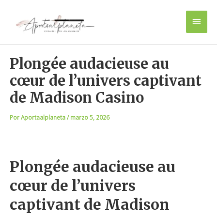
Ir
Men
al
contenido
princ
Plongée audacieuse au
cœur de l’univers captivant
de Madison Casino
Por
Aportaalplaneta
/
marzo 5, 2026
Plongée audacieuse au
cœur de l’univers
captivant de Madison