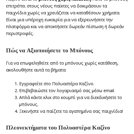
επιτρέπει στους νέους παίκτες να δοκιμάσουν τα
παιχνίδια χωρίς να χρειάζεται να καταθέσουν χρήματα.
Είναι μια υπέροχη ευκαιρία για να εξερευνήσετε την
πλατφόρμα και να αποκτήσετε δωρεάν πίστωση ή δωρεάν
περιστροφές.
Πώς να Αξιοποιήσετε το Μπόνους
Για να επωφεληθείτε από το μπόνους χωρίς κατάθεση,
ακολουθήστε αυτά τα βήματα:
Εγγραφείτε στο Πολυαστέρα Καζίνο.
Επιβεβαιώστε τον λογαριασμό σας μέσω email.
Απλά κάντε κλικ στο κουμπί για να διεκδικήσετε το
μπόνους.
Ξεκινήστε να παίζετε τα αγαπημένα σας παιχνίδια!
Πλεονεκτήματα του Πολυαστέρα Καζίνο