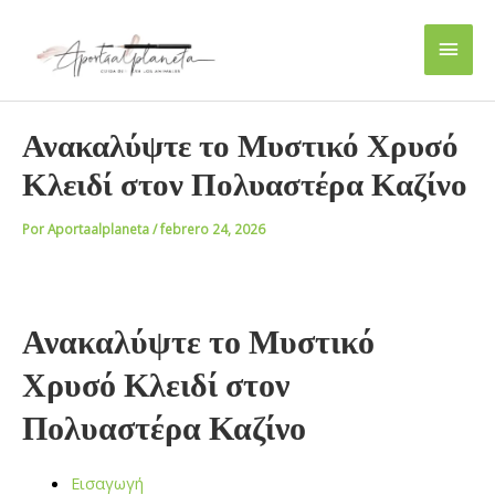
Ir
Men
al
contenido
princ
Ανακαλύψτε το Μυστικό Χρυσό
Κλειδί στον Πολυαστέρα Καζίνο
Por
Aportaalplaneta
/
febrero 24, 2026
Ανακαλύψτε το Μυστικό
Χρυσό Κλειδί στον
Πολυαστέρα Καζίνο
Εισαγωγή