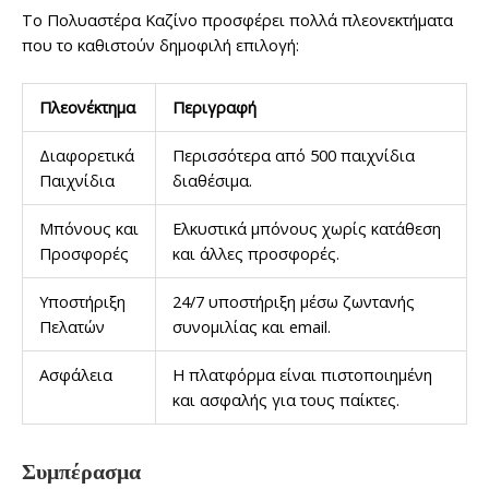
Το Πολυαστέρα Καζίνο προσφέρει πολλά πλεονεκτήματα
που το καθιστούν δημοφιλή επιλογή:
Πλεονέκτημα
Περιγραφή
Διαφορετικά
Περισσότερα από 500 παιχνίδια
Παιχνίδια
διαθέσιμα.
Μπόνους και
Ελκυστικά μπόνους χωρίς κατάθεση
Προσφορές
και άλλες προσφορές.
Υποστήριξη
24/7 υποστήριξη μέσω ζωντανής
Πελατών
συνομιλίας και email.
Ασφάλεια
Η πλατφόρμα είναι πιστοποιημένη
και ασφαλής για τους παίκτες.
Συμπέρασμα