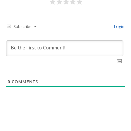
Subscribe
Login
0
COMMENTS