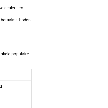
ve dealers en
e betaalmethoden.
enkele populaire
ad