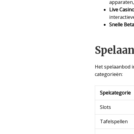
apparaten, 
Live Casino
interactie
Snelle Beta
Spelaa
Het spelaanbod i
categorieën:
Spelcategorie
Slots
Tafelspellen