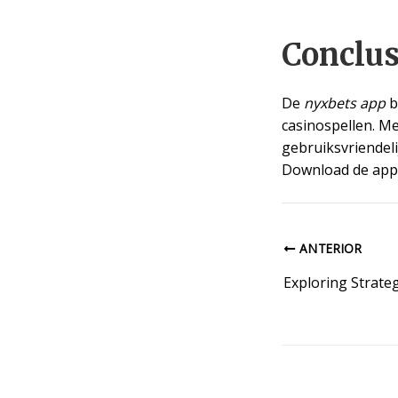
Conclus
De
nyxbets app
b
casinospellen. Me
gebruiksvriendeli
Download de app 
ANTERIOR