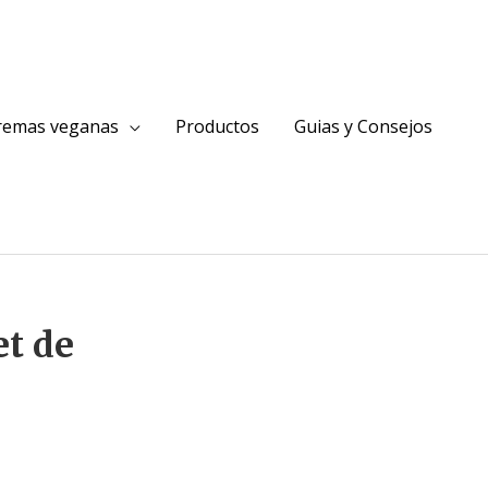
cremas veganas
Productos
Guias y Consejos
t de