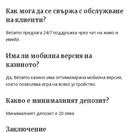
Как мога да се свържа с обслужване
на клиенти?
Betamo предлага 24/7 поддръжка чрез чат на живо и
имейл.
Има ли мобилна версия на
казиното?
Да, Betamo казино има оптимизирана мобилна версия,
която позволява игра на всяко устройство.
Какво е минималният депозит?
Минималният депозит е 20 лева.
Заключение