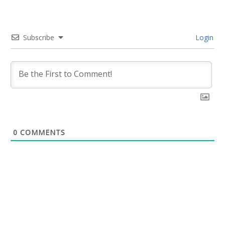
Subscribe
Login
0
COMMENTS