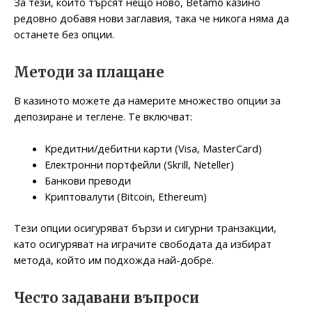
За тези, които търсят нещо ново, Betamo казино
редовно добавя нови заглавия, така че никога няма да
останете без опции.
Методи за плащане
В казиното можете да намерите множество опции за
депозиране и теглене. Те включват:
Кредитни/дебитни карти (Visa, MasterCard)
Електронни портфейли (Skrill, Neteller)
Банкови преводи
Криптовалути (Bitcoin, Ethereum)
Тези опции осигуряват бързи и сигурни транзакции,
като осигуряват на играчите свободата да избират
метода, който им подхожда най-добре.
Често задавани въпроси