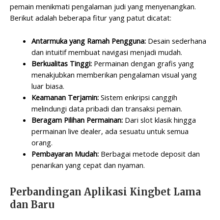
pemain menikmati pengalaman judi yang menyenangkan.
Berikut adalah beberapa fitur yang patut dicatat:
Antarmuka yang Ramah Pengguna:
Desain sederhana
dan intuitif membuat navigasi menjadi mudah.
Berkualitas Tinggi:
Permainan dengan grafis yang
menakjubkan memberikan pengalaman visual yang
luar biasa.
Keamanan Terjamin:
Sistem enkripsi canggih
melindungi data pribadi dan transaksi pemain.
Beragam Pilihan Permainan:
Dari slot klasik hingga
permainan live dealer, ada sesuatu untuk semua
orang.
Pembayaran Mudah:
Berbagai metode deposit dan
penarikan yang cepat dan nyaman.
Perbandingan Aplikasi Kingbet Lama
dan Baru