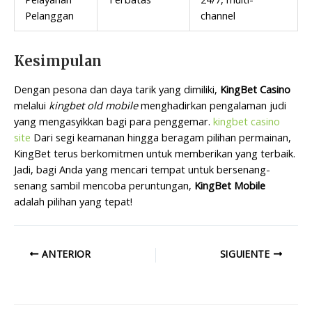
Pelanggan
channel
Kesimpulan
Dengan pesona dan daya tarik yang dimiliki,
KingBet Casino
melalui
kingbet old mobile
menghadirkan pengalaman judi
yang mengasyikkan bagi para penggemar.
kingbet casino
site
Dari segi keamanan hingga beragam pilihan permainan,
KingBet terus berkomitmen untuk memberikan yang terbaik.
Jadi, bagi Anda yang mencari tempat untuk bersenang-
senang sambil mencoba peruntungan,
KingBet Mobile
adalah pilihan yang tepat!
ANTERIOR
SIGUIENTE