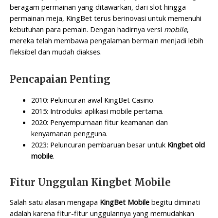
beragam permainan yang ditawarkan, dari slot hingga
permainan meja, KingBet terus berinovasi untuk memenuhi
kebutuhan para pemain. Dengan hadirnya versi
mobile
,
mereka telah membawa pengalaman bermain menjadi lebih
fleksibel dan mudah diakses.
Pencapaian Penting
2010: Peluncuran awal KingBet Casino.
2015: Introduksi aplikasi mobile pertama.
2020: Penyempurnaan fitur keamanan dan
kenyamanan pengguna.
2023: Peluncuran pembaruan besar untuk
Kingbet old
mobile
.
Fitur Unggulan Kingbet Mobile
Salah satu alasan mengapa
KingBet Mobile
begitu diminati
adalah karena fitur-fitur unggulannya yang memudahkan