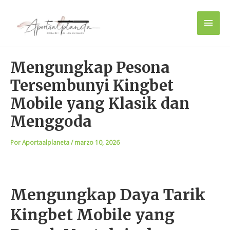
Ir
Men
al
contenido
princ
Mengungkap Pesona
Tersembunyi Kingbet
Mobile yang Klasik dan
Menggoda
Por
Aportaalplaneta
/
marzo 10, 2026
Mengungkap Daya Tarik
Kingbet Mobile yang