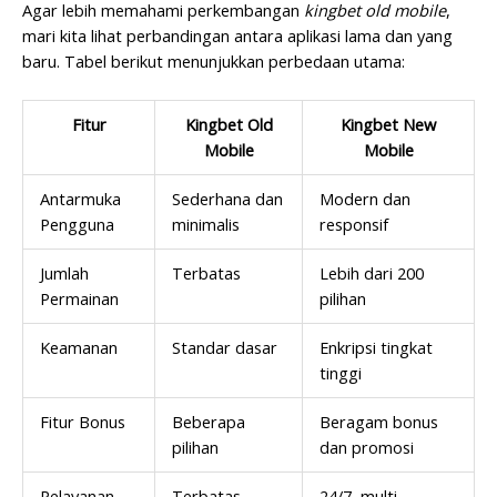
Agar lebih memahami perkembangan
kingbet old mobile
,
mari kita lihat perbandingan antara aplikasi lama dan yang
baru. Tabel berikut menunjukkan perbedaan utama:
Fitur
Kingbet Old
Kingbet New
Mobile
Mobile
Antarmuka
Sederhana dan
Modern dan
Pengguna
minimalis
responsif
Jumlah
Terbatas
Lebih dari 200
Permainan
pilihan
Keamanan
Standar dasar
Enkripsi tingkat
tinggi
Fitur Bonus
Beberapa
Beragam bonus
pilihan
dan promosi
Pelayanan
Terbatas
24/7, multi-