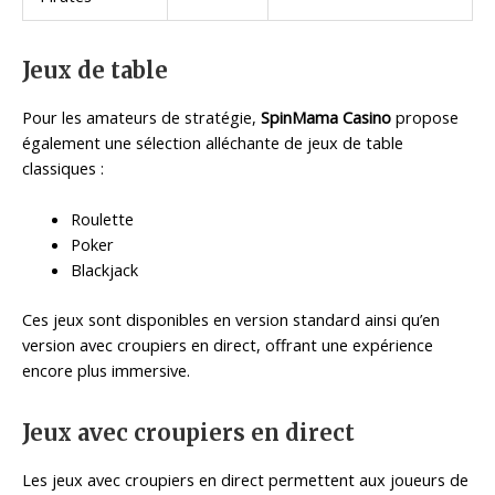
Jeux de table
Pour les amateurs de stratégie,
SpinMama Casino
propose
également une sélection alléchante de jeux de table
classiques :
Roulette
Poker
Blackjack
Ces jeux sont disponibles en version standard ainsi qu’en
version avec croupiers en direct, offrant une expérience
encore plus immersive.
Jeux avec croupiers en direct
Les jeux avec croupiers en direct permettent aux joueurs de