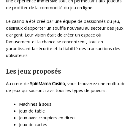
une expérience immersive tout en permettant aux joueurs
de profiter de la commodité du jeu en ligne.
Le casino a été créé par une équipe de passionnés du jeu,
désireux d’apporter un souffle nouveau au secteur des jeux
d’argent. Leur vision était de créer un espace où
l’amusement et la chance se rencontrent, tout en
garantissant la sécurité et la fiabilité des transactions des
utilisateurs.
Les jeux proposés
Au cœur de
SpinMama Casino
, vous trouverez une multitude
de jeux qui sauront ravir tous les types de joueurs :
Machines à sous
Jeux de table
Jeux avec croupiers en direct
Jeux de cartes