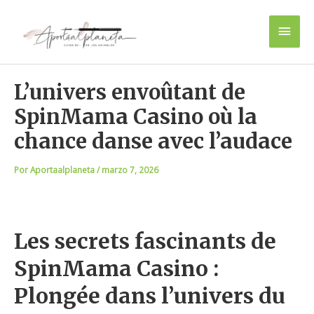
Ir
Men
al
contenido
princ
L’univers envoûtant de
SpinMama Casino où la
chance danse avec l’audace
Por
Aportaalplaneta
/
marzo 7, 2026
Les secrets fascinants de
SpinMama Casino :
Plongée dans l’univers du