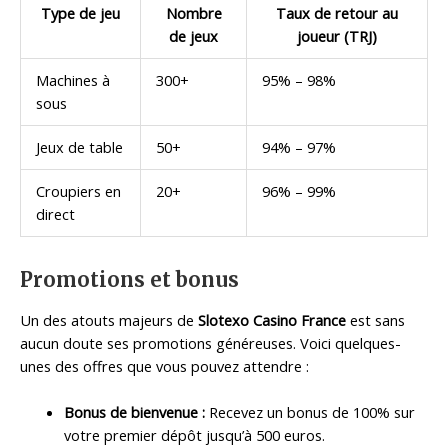
Type de jeu
Nombre
Taux de retour au
de jeux
joueur (TRJ)
Machines à
300+
95% – 98%
sous
Jeux de table
50+
94% – 97%
Croupiers en
20+
96% – 99%
direct
Promotions et bonus
Un des atouts majeurs de
Slotexo Casino France
est sans
aucun doute ses promotions généreuses. Voici quelques-
unes des offres que vous pouvez attendre :
Bonus de bienvenue :
Recevez un bonus de 100% sur
votre premier dépôt jusqu’à 500 euros.