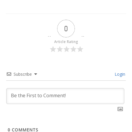
0
Article Rating
Subscribe
Login
0
COMMENTS