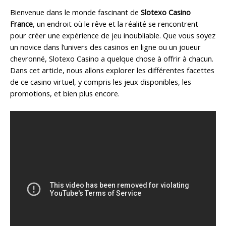
Bienvenue dans le monde fascinant de
Slotexo Casino
France
, un endroit où le rêve et la réalité se rencontrent
pour créer une expérience de jeu inoubliable. Que vous soyez
un novice dans l’univers des casinos en ligne ou un joueur
chevronné, Slotexo Casino a quelque chose à offrir à chacun.
Dans cet article, nous allons explorer les différentes facettes
de ce casino virtuel, y compris les jeux disponibles, les
promotions, et bien plus encore.