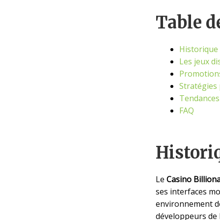
Table d
Historique 
Les jeux d
Promotion
Stratégies
Tendances 
FAQ
Histori
Le
Casino Billion
ses interfaces mo
environnement de 
développeurs de 