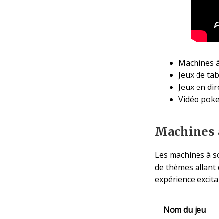
Machines 
Jeux de tab
Jeux en dir
Vidéo poke
Machines 
Les machines à s
de thèmes allant 
expérience excita
Nom du jeu