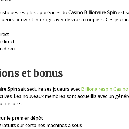
ristiques les plus appréciées du
Casino Billionaire Spin
est s
joueurs peuvent interagir avec de vrais croupiers. Ces jeux in
irect
 direct
n direct
ons et bonus
aire Spin
sait séduire ses joueurs avec
Billionairespin Casino
ctives. Les nouveaux membres sont accueillis avec un géné
t inclure :
ur le premier dépôt
gratuits sur certaines machines à sous