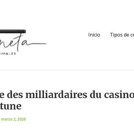
Inicio
Tipos de 
e des milliardaires du casino
rtune
/
marzo 2, 2026