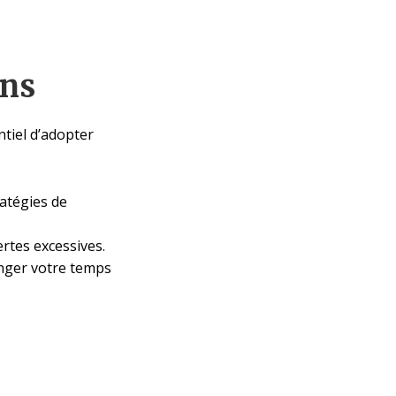
ins
entiel d’adopter
atégies de
ertes excessives.
onger votre temps