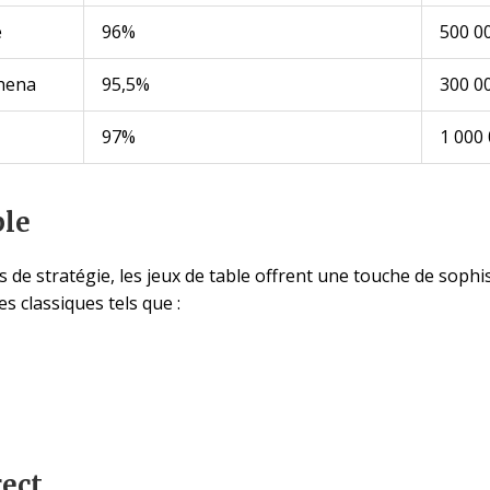
e
96%
500 0
thena
95,5%
300 0
97%
1 000
ble
 de stratégie, les jeux de table offrent une touche de sophis
s classiques tels que :
rect