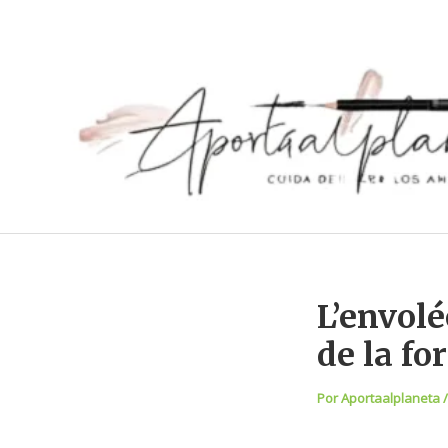
Ir
al
contenido
L’envolé
de la fo
Por
Aportaalplaneta