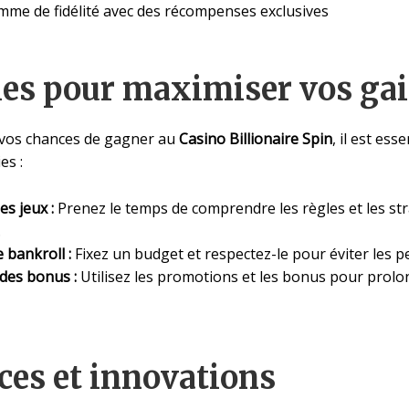
me de fidélité avec des récompenses exclusives
ies pour maximiser vos ga
vos chances de gagner au
Casino Billionaire Spin
, il est ess
es :
es jeux :
Prenez le temps de comprendre les règles et les str
.
 bankroll :
Fixez un budget et respectez-le pour éviter les p
 des bonus :
Utilisez les promotions et les bonus pour prol
es et innovations