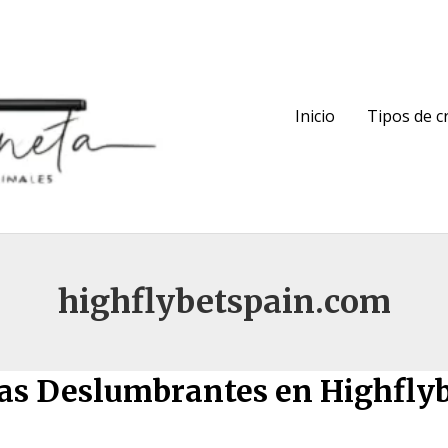
Inicio
Tipos de 
highflybetspain.com
as Deslumbrantes en Highfly