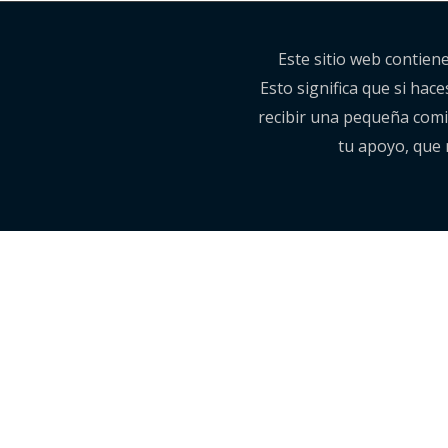
Este sitio web contien
Esto significa que si hac
recibir una pequeña comis
tu apoyo, que 