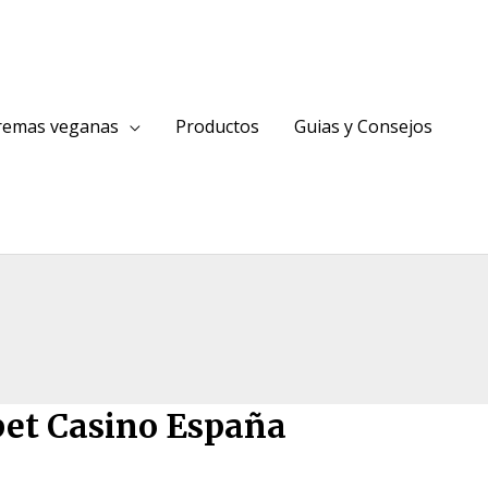
cremas veganas
Productos
Guias y Consejos
bet Casino España