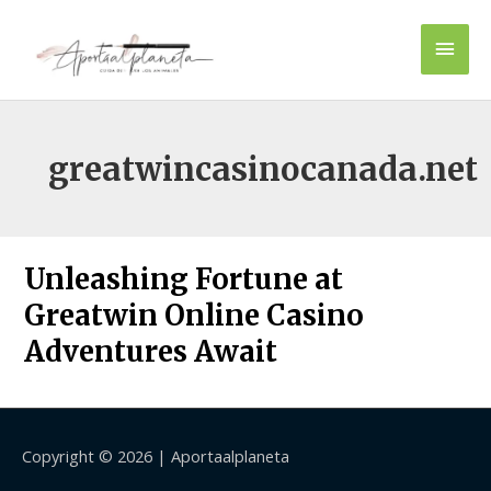
Ir
Men
al
contenido
princ
greatwincasinocanada.net
Unleashing Fortune at
Greatwin Online Casino
Adventures Await
Copyright © 2026 |
Aportaalplaneta