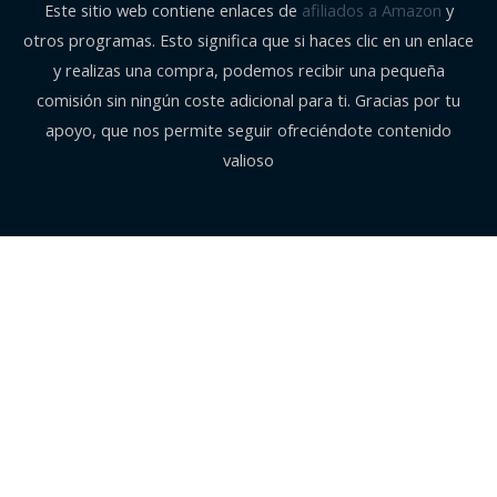
Este sitio web contiene enlaces de
afiliados a Amazon
y
otros programas. Esto significa que si haces clic en un enlace
y realizas una compra, podemos recibir una pequeña
comisión sin ningún coste adicional para ti. Gracias por tu
apoyo, que nos permite seguir ofreciéndote contenido
valioso