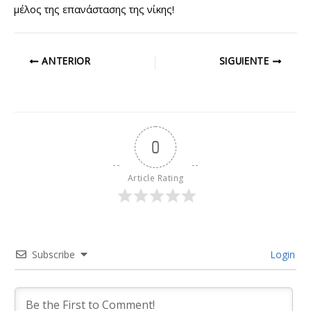
μέλος της επανάστασης της νίκης!
ANTERIOR
SIGUIENTE
0
Article Rating
Subscribe
Login