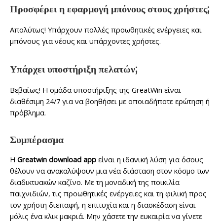
Προσφέρει η εφαρμογή μπόνους στους χρήστες;
Απολύτως! Υπάρχουν πολλές προωθητικές ενέργειες και
μπόνους για νέους και υπάρχοντες χρήστες.
Υπάρχει υποστήριξη πελατών;
Βεβαίως! Η ομάδα υποστήριξης της GreatWin είναι
διαθέσιμη 24/7 για να βοηθήσει με οποιαδήποτε ερώτηση ή
πρόβλημα.
Συμπέρασμα
Η
Greatwin download app
είναι η ιδανική λύση για όσους
θέλουν να ανακαλύψουν μια νέα διάσταση στον κόσμο των
διαδικτυακών καζίνο. Με τη μοναδική της ποικιλία
παιχνιδιών, τις προωθητικές ενέργειες και τη φιλική προς
τον χρήστη διεπαφή, η επιτυχία και η διασκέδαση είναι
μόλις ένα κλικ μακριά. Μην χάσετε την ευκαιρία να γίνετε