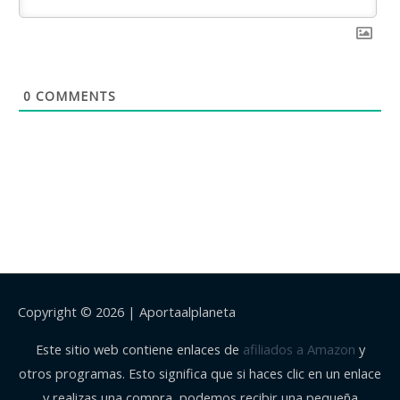
0
COMMENTS
Copyright © 2026 |
Aportaalplaneta
Este sitio web contiene enlaces de
afiliados a Amazon
y
otros programas. Esto significa que si haces clic en un enlace
y realizas una compra, podemos recibir una pequeña