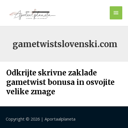
Ir
Men
al
contenido
princ
gametwistslovenski.com
Odkrijte skrivne zaklade
gametwist bonusa in osvojite
velike zmage
Copyright © 2026 |
Aportaalplaneta