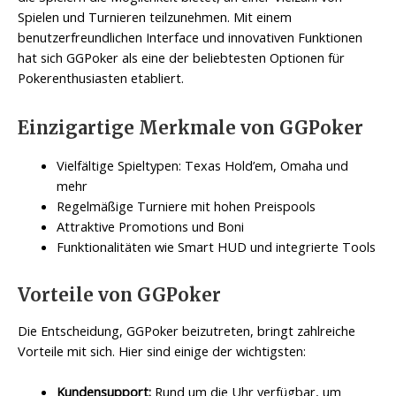
Spielen und Turnieren teilzunehmen. Mit einem
benutzerfreundlichen Interface und innovativen Funktionen
hat sich GGPoker als eine der beliebtesten Optionen für
Pokerenthusiasten etabliert.
Einzigartige Merkmale von GGPoker
Vielfältige Spieltypen: Texas Hold’em, Omaha und
mehr
Regelmäßige Turniere mit hohen Preispools
Attraktive Promotions und Boni
Funktionalitäten wie Smart HUD und integrierte Tools
Vorteile von GGPoker
Die Entscheidung, GGPoker beizutreten, bringt zahlreiche
Vorteile mit sich. Hier sind einige der wichtigsten:
Kundensupport:
Rund um die Uhr verfügbar, um