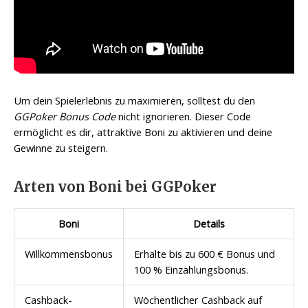
Um dein Spielerlebnis zu maximieren, solltest du den
GGPoker Bonus Code
nicht ignorieren. Dieser Code
ermöglicht es dir, attraktive Boni zu aktivieren und deine
Gewinne zu steigern.
Arten von Boni bei GGPoker
Boni
Details
Willkommensbonus
Erhalte bis zu 600 € Bonus und
100 % Einzahlungsbonus.
Cashback-
Wöchentlicher Cashback auf