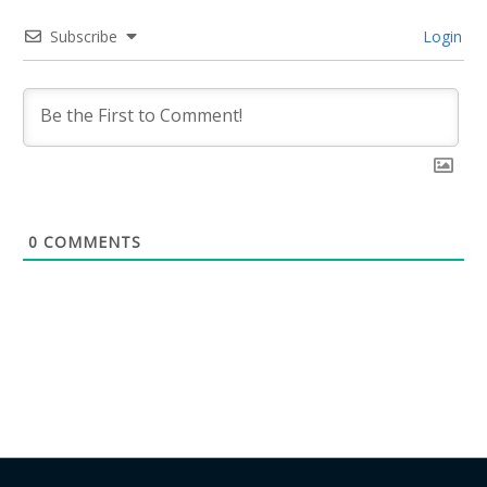
Subscribe
Login
0
COMMENTS