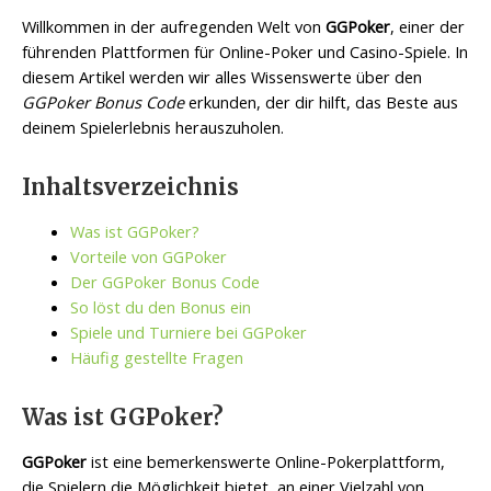
Willkommen in der aufregenden Welt von
GGPoker
, einer der
führenden Plattformen für Online-Poker und Casino-Spiele. In
diesem Artikel werden wir alles Wissenswerte über den
GGPoker Bonus Code
erkunden, der dir hilft, das Beste aus
deinem Spielerlebnis herauszuholen.
Inhaltsverzeichnis
Was ist GGPoker?
Vorteile von GGPoker
Der GGPoker Bonus Code
So löst du den Bonus ein
Spiele und Turniere bei GGPoker
Häufig gestellte Fragen
Was ist GGPoker?
GGPoker
ist eine bemerkenswerte Online-Pokerplattform,
die Spielern die Möglichkeit bietet, an einer Vielzahl von