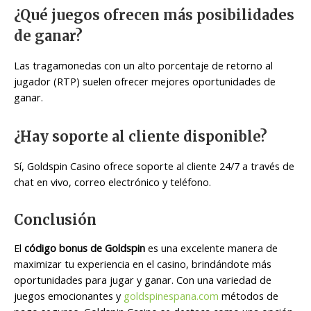
¿Qué juegos ofrecen más posibilidades
de ganar?
Las tragamonedas con un alto porcentaje de retorno al
jugador (RTP) suelen ofrecer mejores oportunidades de
ganar.
¿Hay soporte al cliente disponible?
Sí, Goldspin Casino ofrece soporte al cliente 24/7 a través de
chat en vivo, correo electrónico y teléfono.
Conclusión
El
código bonus de Goldspin
es una excelente manera de
maximizar tu experiencia en el casino, brindándote más
oportunidades para jugar y ganar. Con una variedad de
juegos emocionantes y
goldspinespana.com
métodos de