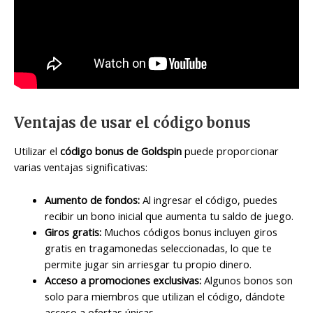
Ventajas de usar el código bonus
Utilizar el
código bonus de Goldspin
puede proporcionar
varias ventajas significativas:
Aumento de fondos:
Al ingresar el código, puedes
recibir un bono inicial que aumenta tu saldo de juego.
Giros gratis:
Muchos códigos bonus incluyen giros
gratis en tragamonedas seleccionadas, lo que te
permite jugar sin arriesgar tu propio dinero.
Acceso a promociones exclusivas:
Algunos bonos son
solo para miembros que utilizan el código, dándote
acceso a ofertas únicas.