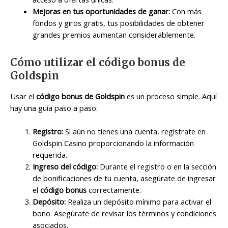
Mejoras en tus oportunidades de ganar:
Con más
fondos y giros gratis, tus posibilidades de obtener
grandes premios aumentan considerablemente.
Cómo utilizar el código bonus de
Goldspin
Usar el
código bonus de Goldspin
es un proceso simple. Aquí
hay una guía paso a paso:
Registro:
Si aún no tienes una cuenta, regístrate en
Goldspin Casino proporcionando la información
requerida.
Ingreso del código:
Durante el registro o en la sección
de bonificaciones de tu cuenta, asegúrate de ingresar
el
código bonus
correctamente.
Depósito:
Realiza un depósito mínimo para activar el
bono. Asegúrate de revisar los términos y condiciones
asociados.