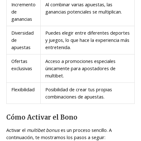
Incremento
Al combinar varias apuestas, las
de
ganancias potenciales se multiplican.
ganancias
Diversidad
Puedes elegir entre diferentes deportes
de
y juegos, lo que hace la experiencia más
apuestas
entretenida.
Ofertas
Acceso a promociones especiales
exclusivas
únicamente para apostadores de
multibet.
Flexibilidad
Posibilidad de crear tus propias
combinaciones de apuestas.
Cómo Activar el Bono
Activar el
multibet bonus
es un proceso sencillo. A
continuación, te mostramos los pasos a seguir: