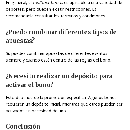
En general, el
multibet bonus
es aplicable a una variedad de
deportes, pero pueden existir restricciones. Es
recomendable consultar los términos y condiciones.
¿Puedo combinar diferentes tipos de
apuestas?
Sí, puedes combinar apuestas de diferentes eventos,
siempre y cuando estén dentro de las reglas del bono.
¿Necesito realizar un depósito para
activar el bono?
Esto depende de la promoción específica. Algunos bonos
requieren un depósito inicial, mientras que otros pueden ser
activados sin necesidad de uno.
Conclusión