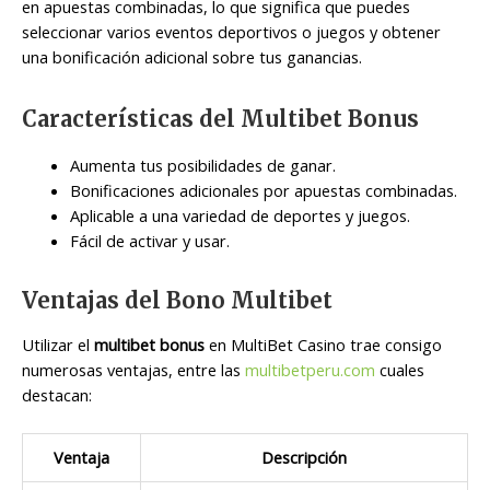
en apuestas combinadas, lo que significa que puedes
seleccionar varios eventos deportivos o juegos y obtener
una bonificación adicional sobre tus ganancias.
Características del Multibet Bonus
Aumenta tus posibilidades de ganar.
Bonificaciones adicionales por apuestas combinadas.
Aplicable a una variedad de deportes y juegos.
Fácil de activar y usar.
Ventajas del Bono Multibet
Utilizar el
multibet bonus
en MultiBet Casino trae consigo
numerosas ventajas, entre las
multibetperu.com
cuales
destacan:
Ventaja
Descripción