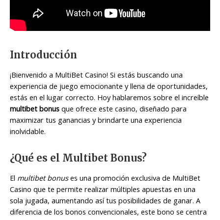
Introducción
¡Bienvenido a MultiBet Casino! Si estás buscando una
experiencia de juego emocionante y llena de oportunidades,
estás en el lugar correcto. Hoy hablaremos sobre el increíble
multibet bonus
que ofrece este casino, diseñado para
maximizar tus ganancias y brindarte una experiencia
inolvidable.
¿Qué es el Multibet Bonus?
El
multibet bonus
es una promoción exclusiva de MultiBet
Casino que te permite realizar múltiples apuestas en una
sola jugada, aumentando así tus posibilidades de ganar. A
diferencia de los bonos convencionales, este bono se centra