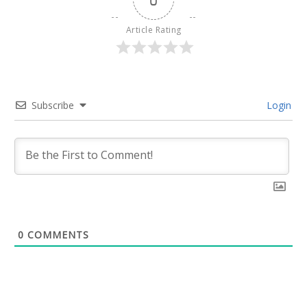
Article Rating
Subscribe
Login
0
COMMENTS