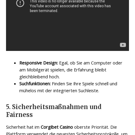
Responsive Design:
Egal, ob Sie am Computer oder
am Mobilgerät spielen, die Erfahrung bleibt
gleichbleibend hoch.
Suchfunktionen:
Finden Sie Ihre Spiele schnell und
mühelos mit der integrierten Suchleiste.
5. Sicherheitsmaßnahmen und
Fairness
Sicherheit hat im
Corgibet Casino
oberste Priorität. Die
Plattform verwendet die neuesten Sicherheitsprotokolle, um