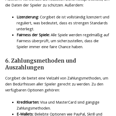
die Daten der Spieler zu schützen. Außerdem:
Lizenzierung:
Corgibet de ist vollständig lizenziert und
reguliert, was bedeutet, dass es strengen Standards
unterliegt.
Fairness der Spiele:
Alle Spiele werden regelmäßig auf
Fairness überprüft, um sicherzustellen, dass die
Spieler immer eine faire Chance haben.
6. Zahlungsmethoden und
Auszahlungen
Corgibet de bietet eine Vielzahl von Zahlungsmethoden, um
den Bedürfnissen aller Spieler gerecht zu werden. Zu den
verfügbaren Optionen gehören:
Kreditkarten:
Visa und MasterCard sind gängige
Zahlungsmethoden.
E-Wallets:
Beliebte Optionen wie PayPal, Skrill und