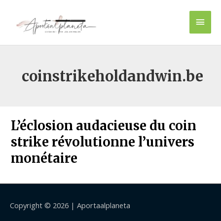
Ir
Men
al
contenido
princ
coinstrikeholdandwin.be
L’éclosion audacieuse du coin
strike révolutionne l’univers
monétaire
Copyright © 2026 |
Aportaalplaneta