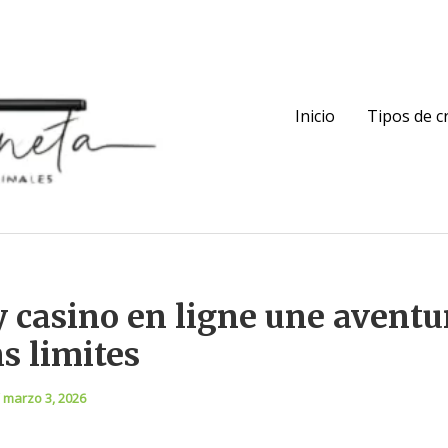
Inicio
Tipos de 
 casino en ligne une aventu
s limites
/
marzo 3, 2026