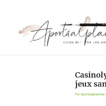
Ir
al
contenido
Casinoly
jeux san
Por
Aportaalplaneta