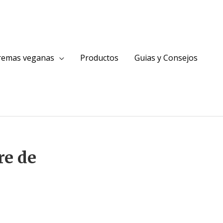
cremas veganas
Productos
Guias y Consejos
re de