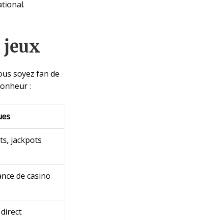
tional.
 jeux
ous soyez fan de
bonheur :
ues
s, jackpots
ance de casino
 direct