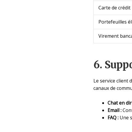
Carte de crédit
Portefeuilles é
Virement banca
6. Suppo
Le service client
canaux de commun
Chat en dir
Email :
Cont
FAQ :
Une s