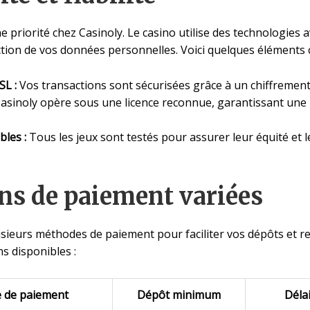
ne priorité chez Casinoly. Le casino utilise des technologies
ction de vos données personnelles. Voici quelques éléments c
SL :
Vos transactions sont sécurisées grâce à un chiffrement
asinoly opère sous une licence reconnue, garantissant une 
bles :
Tous les jeux sont testés pour assurer leur équité et 
ons de paiement variées
usieurs méthodes de paiement pour faciliter vos dépôts et ret
s disponibles :
 de paiement
Dépôt minimum
Délai