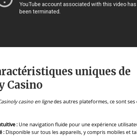
caractéristiques uniques de
y Casino
Casinoly casino en ligne
des autres plateformes, ce sont ses 
tuitive :
Une navigation fluide pour une expérience utilisate
é :
Disponible sur tous les appareils, y compris mobiles et ta