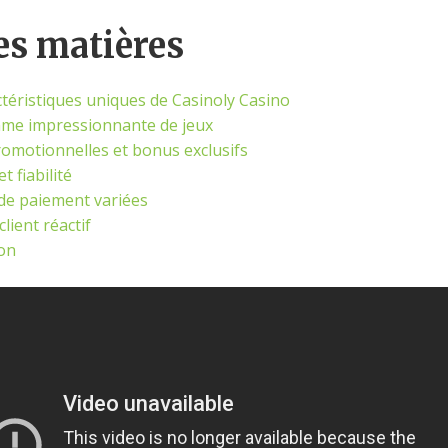
es matières
ctéristiques uniques de Casinoly Casino
me impressionnante de jeux
romotionnelles et bonus exclusifs
et fiabilité
 de paiement variées
client réactif
ion