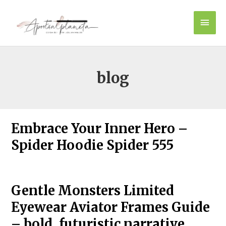
Ir
Men
al
contenido
princ
blog
Embrace Your Inner Hero –
Spider Hoodie Spider 555
Gentle Monsters Limited
Eyewear Aviator Frames Guide
– bold, futuristic narrative