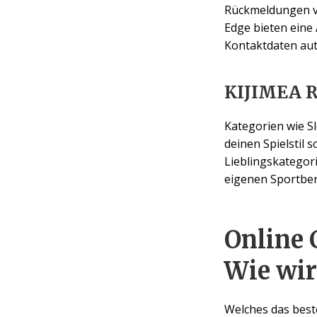
Rückmeldungen v
Edge bieten eine
Kontaktdaten aut
KIJIMEA R
Kategorien wie Sl
deinen Spielstil s
Lieblingskategori
eigenen Sportber
Online 
Wie wir
Welches das beste