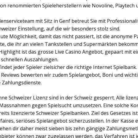
 von renommierten Spieleherstellern wie Novoline, Playtech 
nserviceteam mit Sitz in Genf betreut Sie mit Professionali
weizer Einstellung, auf die wir besonders stolz sind.
ute Möglichkeit, damit das nicht passiert, ist die anonyme P
te, die ihr an vielen Tankstellen und Supermärkten bekomm
Highlight ist das grosse Live Casino Angebot, gepaart mit e
schnellen Auszahlungen.
findet jeder Spieler zielsicher die richtige Internet Spielbank.
 Reviews bewerten wir zudem Spielangebot, Boni und wichti
 Zahlungsdienste.
ne Schweizer Lizenz sind in der Schweiz gesperrt. Alle lizen
t, Massnahmen gegen Spielsucht umzusetzen. Eine solche Ko
eits lizenzierte Schweizer Spielbanken. Ziel des Gesetzes ist
faires, seriöses Spielangebot sicherzustellen. In der Kasse 
tehen dir daher meist sieben bis zehn gängige Zahlungsme
bieter können zwar zugelassen werden, das Verfahren ist 