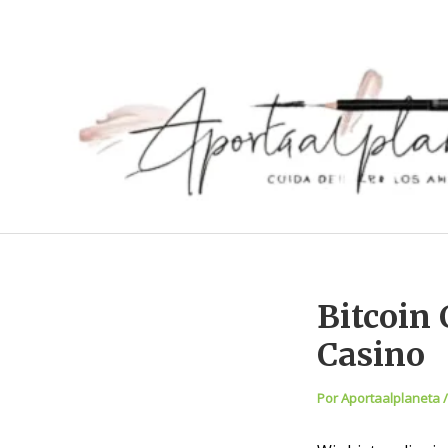
Ir
al
contenido
Bitcoin
Casino
Por
Aportaalplaneta