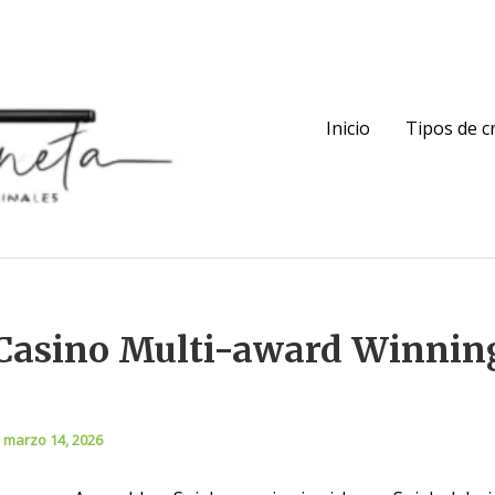
Inicio
Tipos de 
 Casino Multi-award Winnin
/
marzo 14, 2026