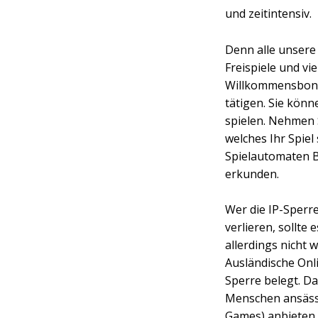
und zeitintensiv.
Denn alle unsere
Freispiele und vi
Willkommensbonus
tätigen. Sie kön
spielen. Nehmen 
welches Ihr Spiel
Spielautomaten Bo
erkunden.
Wer die IP-Sperre
verlieren, sollte
allerdings nicht 
Ausländische Onli
Sperre belegt. Da
Menschen ansässig
Games) anbieten.