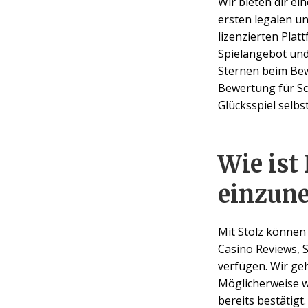
Wir bieten dir ei
ersten legalen un
lizenzierten Plat
Spielangebot un
Sternen beim Bew
Bewertung für Sc
Glücksspiel selbst
Wie ist
einzun
Mit Stolz können
Casino Reviews, 
verfügen. Wir ge
Möglicherweise w
bereits bestätig