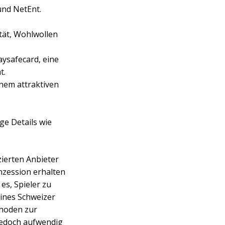
und NetEnt.
tät, Wohlwollen
aysafecard, eine
t.
inem attraktiven
ge Details wie
zierten Anbieter
nzession erhalten
 es, Spieler zu
eines Schweizer
thoden zur
jedoch aufwendig