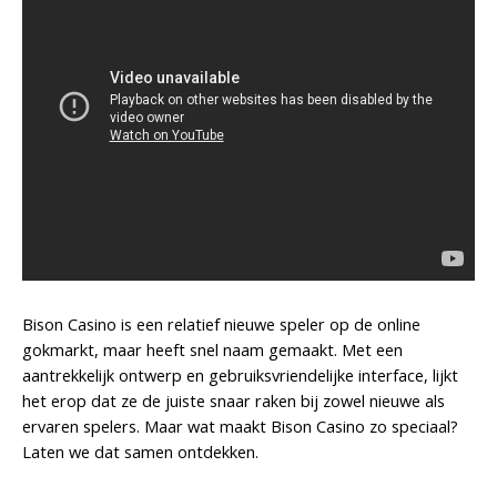
Bison Casino is een relatief nieuwe speler op de online
gokmarkt, maar heeft snel naam gemaakt. Met een
aantrekkelijk ontwerp en gebruiksvriendelijke interface, lijkt
het erop dat ze de juiste snaar raken bij zowel nieuwe als
ervaren spelers. Maar wat maakt Bison Casino zo speciaal?
Laten we dat samen ontdekken.