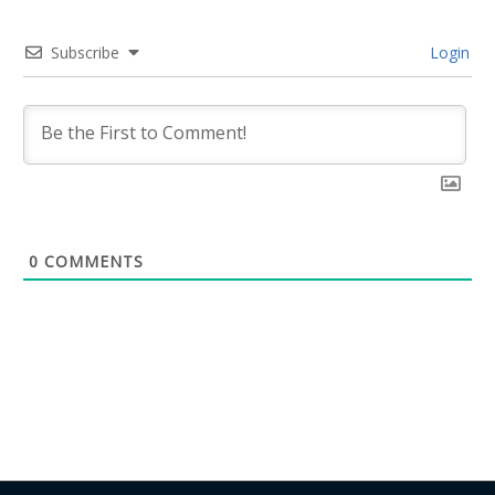
Subscribe
Login
0
COMMENTS