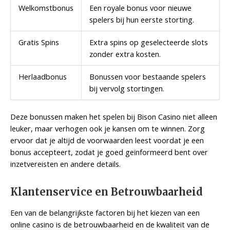
Welkomstbonus
Een royale bonus voor nieuwe
spelers bij hun eerste storting.
Gratis Spins
Extra spins op geselecteerde slots
zonder extra kosten.
Herlaadbonus
Bonussen voor bestaande spelers
bij vervolg stortingen.
Deze bonussen maken het spelen bij Bison Casino niet alleen
leuker, maar verhogen ook je kansen om te winnen. Zorg
ervoor dat je altijd de voorwaarden leest voordat je een
bonus accepteert, zodat je goed geïnformeerd bent over
inzetvereisten en andere details.
Klantenservice en Betrouwbaarheid
Een van de belangrijkste factoren bij het kiezen van een
online casino is de betrouwbaarheid en de kwaliteit van de