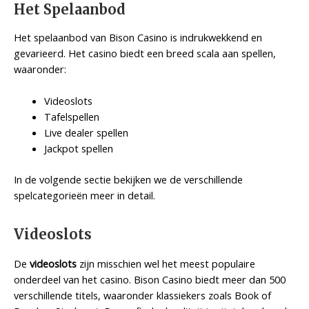
Het Spelaanbod
Het spelaanbod van Bison Casino is indrukwekkend en
gevarieerd. Het casino biedt een breed scala aan spellen,
waaronder:
Videoslots
Tafelspellen
Live dealer spellen
Jackpot spellen
In de volgende sectie bekijken we de verschillende
spelcategorieën meer in detail.
Videoslots
De
videoslots
zijn misschien wel het meest populaire
onderdeel van het casino. Bison Casino biedt meer dan 500
verschillende titels, waaronder klassiekers zoals Book of