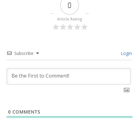
0
Article Rating
Subscribe
Login
0
COMMENTS