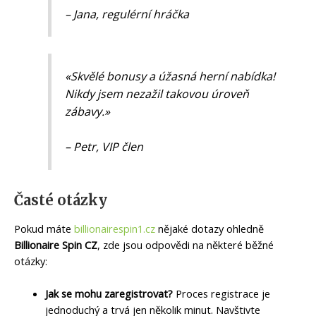
– Jana, regulérní hráčka
«Skvělé bonusy a úžasná herní nabídka!
Nikdy jsem nezažil takovou úroveň
zábavy.»
– Petr, VIP člen
Časté otázky
Pokud máte
billionairespin1.cz
nějaké dotazy ohledně
Billionaire Spin CZ
, zde jsou odpovědi na některé běžné
otázky:
Jak se mohu zaregistrovat?
Proces registrace je
jednoduchý a trvá jen několik minut. Navštivte