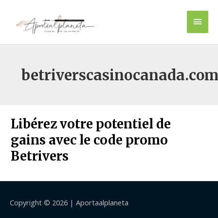
Ir
Men
al
contenido
princ
betriverscasinocanada.co
Libérez votre potentiel de
gains avec le code promo
Betrivers
Copyright © 2026 |
Aportaalplaneta