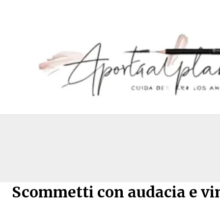
Ir
al
contenido
Scommetti con audacia e vin